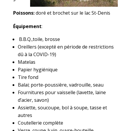
Poissons:
doré et brochet sur le lac St-Denis
Équipement
:
B.B.Q.,toile, brosse
Oreillers (excepté en période de restrictions
dû à la COVID-19)
Matelas
Papier hygiénique
Tire fond
Balai; porte-poussière, vadrouille, seau
Fournitures pour vaisselle (lavette, laine
d’acier, savon)
Assiette, soucoupe, bol à soupe, tasse et
autres
Coutellerie complète
Verre, coupe à vin, ouvre-bouteille