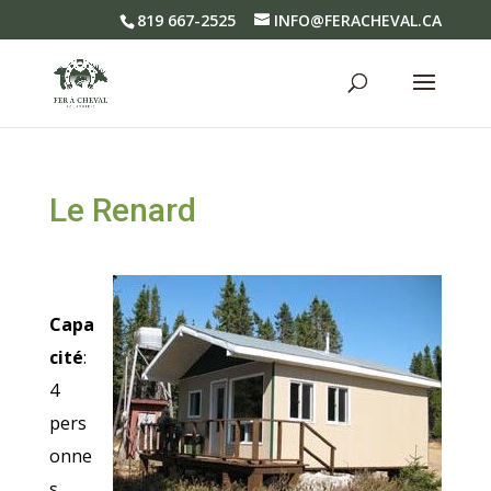
819 667-2525
INFO@FERACHEVAL.CA
Le Renard
Capa
cité
:
4
pers
onne
s