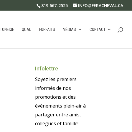
819 667-2525
INFO@FERACHEVAL.CA
TONEIGE
QUAD
FORFAITS
MÉDIAS
CONTACT
Infolettre
Soyez les premiers
informés de nos
promotions et des
événements plein-air à
partager entre amis,
collègues et famille!