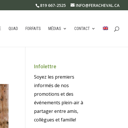
819 667-2525
INFO@FERACHEVAL.CA
E
QUAD
FORFAITS
MÉDIAS
CONTACT
Infolettre
Soyez les premiers
informés de nos
promotions et des
événements plein-air à
partager entre amis,
collègues et famille!