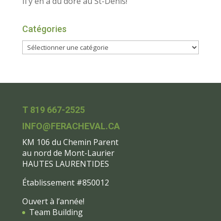
Il y en a du doré au St-Denis!
Catégories
T 819 667-2525
INFO@FERACHEVAL.CA
KM 106 du Chemin Parent
au nord de Mont-Laurier
HAUTES LAURENTIDES
Établissement #850012
Ouvert à l’année!
Team Building