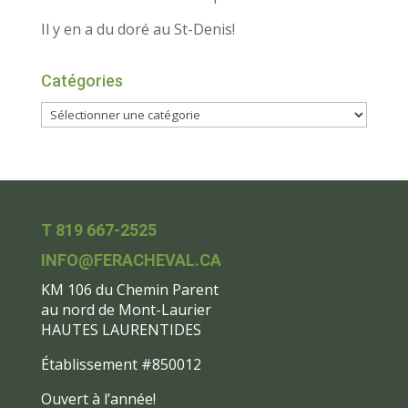
Il y en a du doré au St-Denis!
Catégories
T 819 667-2525
INFO@FERACHEVAL.CA
KM 106 du Chemin Parent
au nord de Mont-Laurier
HAUTES LAURENTIDES
Établissement #850012
Ouvert à l’année!