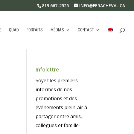
819 667-2525
INFO@FERACHEVAL.CA
E
QUAD
FORFAITS
MÉDIAS
CONTACT
Infolettre
Soyez les premiers
informés de nos
promotions et des
événements plein-air à
partager entre amis,
collègues et famille!