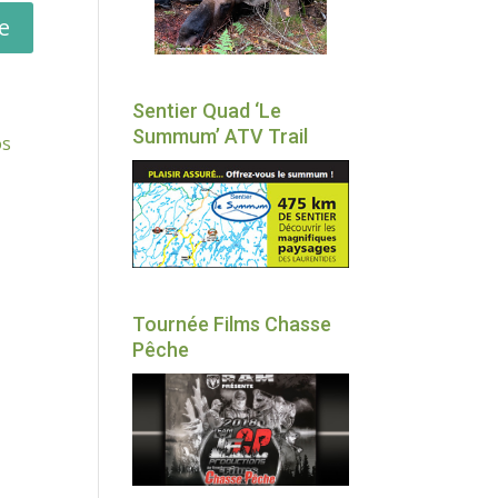
Sentier Quad ‘Le
Summum’ ATV Trail
os
Tournée Films Chasse
Pêche