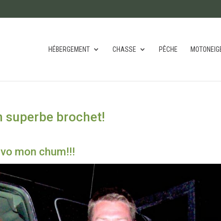
HÉBERGEMENT
CHASSE
PÊCHE
MOTONEIG
n superbe brochet!
avo mon chum!!!