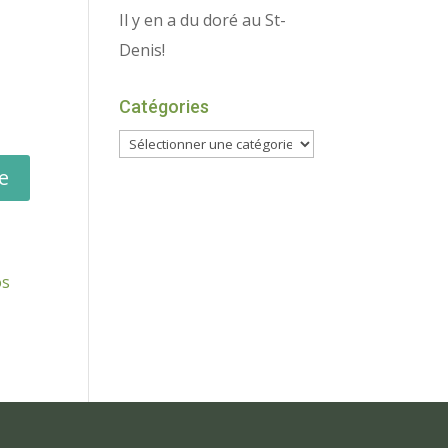
Il y en a du doré au St-
Denis!
Catégories
os