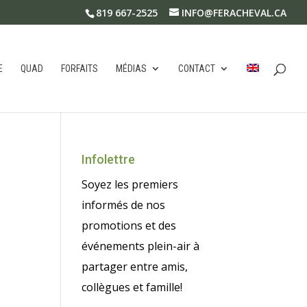
819 667-2525
INFO@FERACHEVAL.CA
E
QUAD
FORFAITS
MÉDIAS
CONTACT
Infolettre
Soyez les premiers
informés de nos
promotions et des
événements plein-air à
partager entre amis,
collègues et famille!