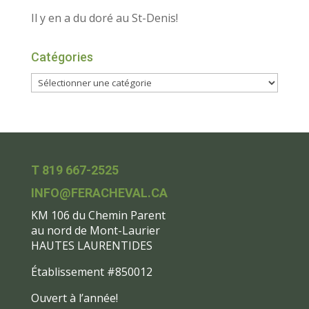
Il y en a du doré au St-Denis!
Catégories
T 819 667-2525
INFO@FERACHEVAL.CA
KM 106 du Chemin Parent
au nord de Mont-Laurier
HAUTES LAURENTIDES
Établissement #850012
Ouvert à l’année!