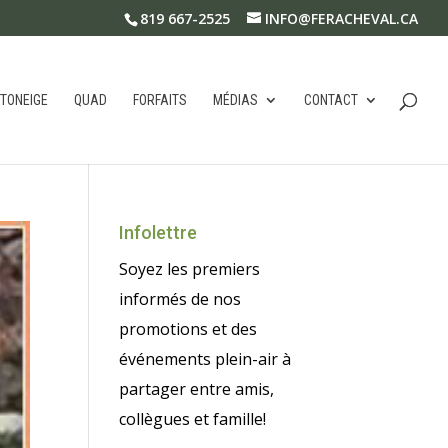
819 667-2525
INFO@FERACHEVAL.CA
TONEIGE
QUAD
FORFAITS
MÉDIAS
CONTACT
Infolettre
Soyez les premiers
informés de nos
promotions et des
événements plein-air à
partager entre amis,
collègues et famille!