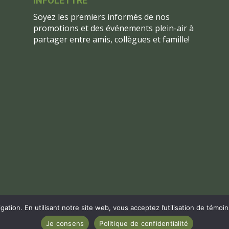
INFOLETTRE
Soyez les premiers informés de nos
promotions et des événements plein-air à
partager entre amis, collègues et famille!
gation. En utilisant notre site web, vous acceptez l’utilisation de témoi
RVOIRIE FER À CHEVAL, 2020 |
POLITIQUE DE CONFIDENTI
Je consens
Politique de confidentialité