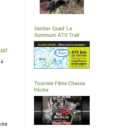
Sentier Quad ‘Le
Summum’ ATV Trail
us!
 à
Tournée Films Chasse
Pêche
olté