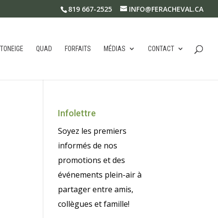
819 667-2525
INFO@FERACHEVAL.CA
TONEIGE
QUAD
FORFAITS
MÉDIAS
CONTACT
Infolettre
Soyez les premiers
informés de nos
promotions et des
événements plein-air à
partager entre amis,
collègues et famille!