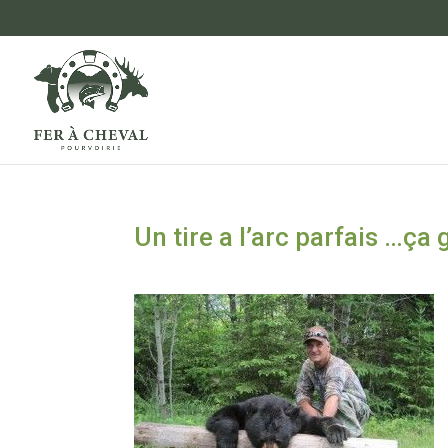
Un tire a l’arc parfais …ça 