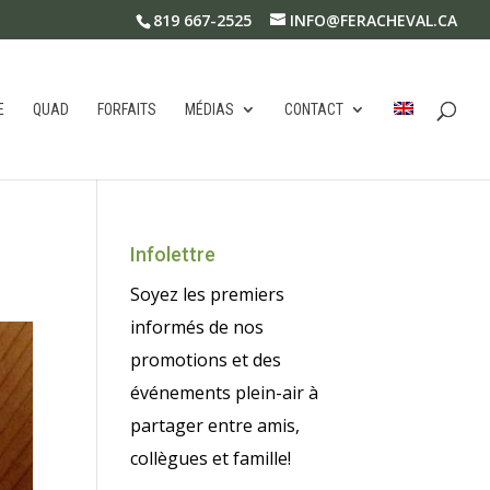
819 667-2525
INFO@FERACHEVAL.CA
E
QUAD
FORFAITS
MÉDIAS
CONTACT
Infolettre
Soyez les premiers
informés de nos
promotions et des
événements plein-air à
partager entre amis,
collègues et famille!