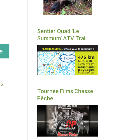
Sentier Quad ‘Le
Summum’ ATV Trail
os
Tournée Films Chasse
Pêche